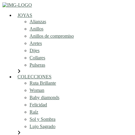
JOYAS
Alianzas
Anillos
Anillos de compromiso
Aretes
Dijes
Collares
Pulseras
COLECCIONES
Ruta Brillante
Woman
Baby diamonds
Felicidad
Raíz
Sol y Sombra
Lujo Sagrado