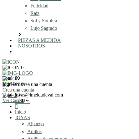
Felicidad
Raíz
Sol y Sombra
Lujo Sagrado
PIEZAS A MEDIDA
NOSOTROS
AGENDA UNA REUNIÓN
0
Total: $0
Ver Carrito
Ingresa o crea una cuenta
0
Crea una cuenta
Total: $0
joyas@imeldadeval.com
Ingresa
Ver Carrito
Inicio
JOYAS
Alianzas
Anillos
Anillos de compromiso