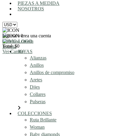
PIEZAS A MEDIDA
NOSOTROS
AGENDA UNA REUNIÓN
Ingresa o crea una cuenta
0
Crea una cuenta
Total: $0
Ingresa
Ver Carrito
JOYAS
Alianzas
Anillos
Anillos de compromiso
Aretes
Dijes
Collares
Pulseras
COLECCIONES
Ruta Brillante
Woman
Baby diamonds