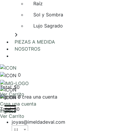
Raíz
Sol y Sombra
Lujo Sagrado
PIEZAS A MEDIDA
NOSOTROS
AGENDA UNA REUNIÓN
0
Total: $0
Ver Carrito
Ingresa o crea una cuenta
0
Crea una cuenta
Total: $0
Ingresa
Ver Carrito
joyas@imeldadeval.com
USD