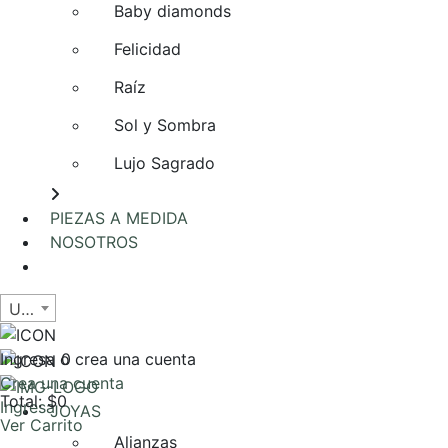
Baby diamonds
Felicidad
Raíz
Sol y Sombra
Lujo Sagrado
PIEZAS A MEDIDA
NOSOTROS
AGENDA UNA REUNIÓN
USD
Ingresa o crea una cuenta
0
Crea una cuenta
Total: $0
Ingresa
JOYAS
Ver Carrito
Alianzas