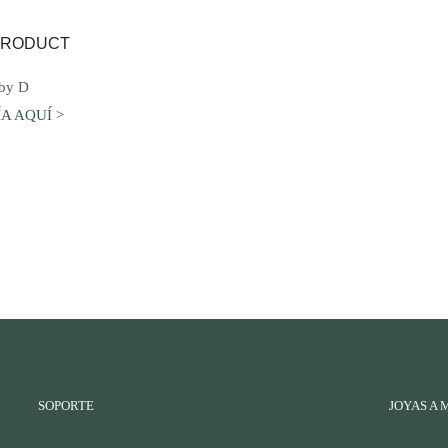
AGREGAR AL CARRO
aby D
A AQUÍ >
SOPORTE
JOYAS A 