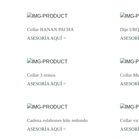
AGREGAR AL CARRO
Collar HANAN PACHA
Dije UR
ASESORÍA AQUÍ >
ASESORÍ
AGREGAR AL CARRO
Collar 3 reinos
Collar Ma
ASESORÍA AQUÍ >
ASESORÍ
AGREGAR AL CARRO
Cadena eslabones hilo redondo
Collar vic
ASESORÍA AQUÍ >
ASESORÍ