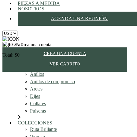
PIEZAS A MEDIDA
NOSOTROS
AGENDA UNA REUNIÓN
Ingresa o crea una cuenta
0
CREA UNA CUENTA
Total: $0
JOYAS
VER CARRITO
INGRESA
Alianzas
Anillos
Anillos de compromiso
Aretes
Dijes
Collares
Pulseras
COLECCIONES
Ruta Brillante
Woman