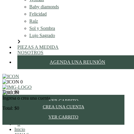
Baby diamonds
Felicidad
Raíz
Sol y Sombra
Lujo Sagrado
PIEZAS A MEDIDA
NOSOTROS
AGENDA UNA REUNIÓN
0
Total: $0
Ingresa o crea una cuenta
0
VER CARRITO
CREA UNA CUENTA
Total: $0
joyas@imeldadeval.com
VER CARRITO
INGRESA
Inicio