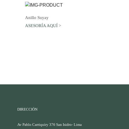
AGREGAR AL CARRO
Anillo Suyay
ASESORÍA AQUÍ >
DIRECCIÓN
Av Pablo Carriquiry 376 San Isidro- Lima