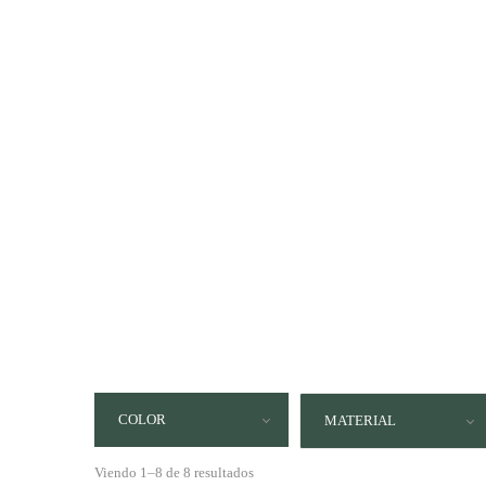
A vece
es una
COLOR
MATERIAL
Viendo 1–8 de 8 resultados