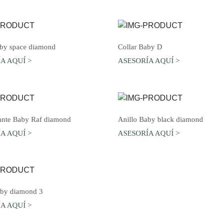
AGREGAR AL CARRO
AGREGAR AL CARRO
aby space diamond
Collar Baby D
A AQUÍ >
ASESORÍA AQUÍ >
AGREGAR AL CARRO
AGREGAR AL CARRO
gante Baby Raf diamond
Anillo Baby black diamond
A AQUÍ >
ASESORÍA AQUÍ >
AGREGAR AL CARRO
aby diamond 3
A AQUÍ >