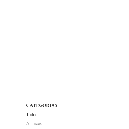
S
monds
A y oro
CATEGORÍAS
Todos
Alianzas