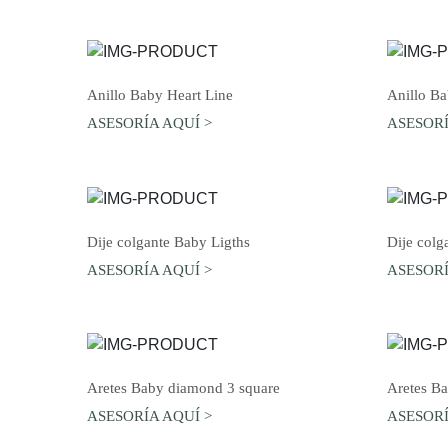
AGREGAR AL CARRO
Anillo Baby Heart Line
Anillo B
ASESORÍA AQUÍ >
ASESORÍ
AGREGAR AL CARRO
Dije colgante Baby Ligths
Dije col
ASESORÍA AQUÍ >
ASESORÍ
AGREGAR AL CARRO
Aretes Baby diamond 3 square
Aretes B
ASESORÍA AQUÍ >
ASESORÍ