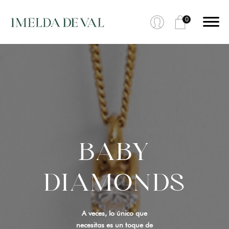
0
BABY
DIAMONDS
A veces, lo único que
necesitas es un toque de