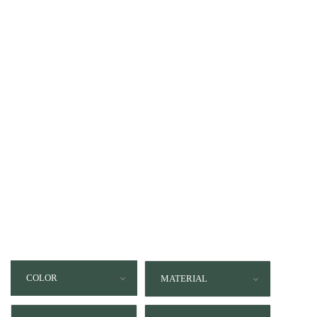
los momentos más gloriosos,
esos instantes irrepetibles que
dejan una huella en el alma.
Cada una de sus piezas
fueron diseñadas para
transformarse en un motivo
de celebración.
COLOR
MATERIAL