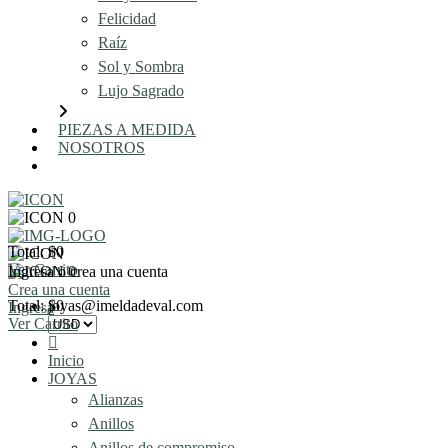
Felicidad
Raíz
Sol y Sombra
Lujo Sagrado
PIEZAS A MEDIDA
NOSOTROS
AGENDA UNA REUNIÓN
0
Total: $0
Ver Carrito
Ingresa o crea una cuenta
0
Crea una cuenta
Total: $0
joyas@imeldadeval.com
Ingresa
Ver Carrito
Inicio
JOYAS
Alianzas
Anillos
Anillos de compromiso