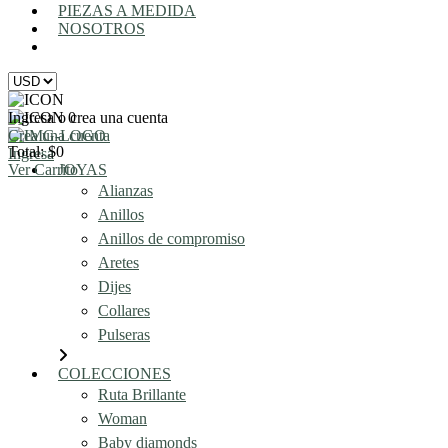
PIEZAS A MEDIDA
NOSOTROS
AGENDA UNA REUNIÓN
Ingresa o crea una cuenta
0
Crea una cuenta
Total: $0
Ingresa
Ver Carrito
JOYAS
Alianzas
Anillos
Anillos de compromiso
Aretes
Dijes
Collares
Pulseras
COLECCIONES
Ruta Brillante
Woman
Baby diamonds