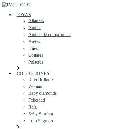
JOYAS
Alianzas
Anillos
Anillos de compromiso
Aretes
Dijes
Collares
Pulseras
COLECCIONES
Ruta Brillante
Woman
Baby diamonds
Felicidad
Raíz
Sol y Sombra
Lujo Sagrado