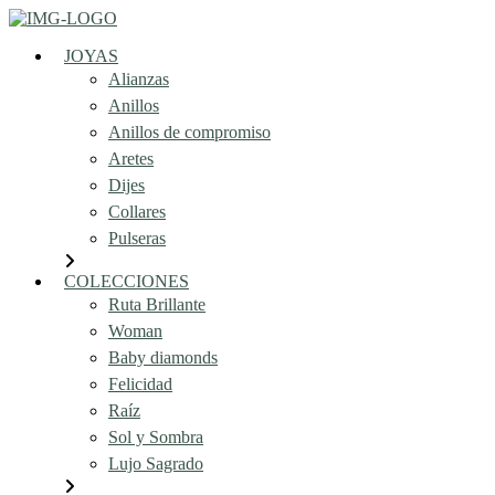
JOYAS
Alianzas
Anillos
Anillos de compromiso
Aretes
Dijes
Collares
Pulseras
COLECCIONES
Ruta Brillante
Woman
Baby diamonds
Felicidad
Raíz
Sol y Sombra
Lujo Sagrado