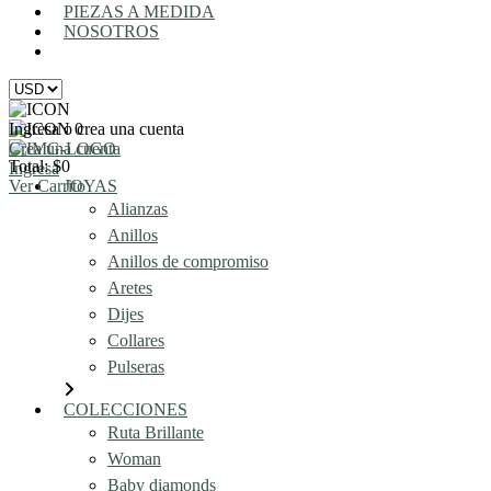
PIEZAS A MEDIDA
NOSOTROS
AGENDA UNA REUNIÓN
Ingresa o crea una cuenta
0
Crea una cuenta
Total: $0
Ingresa
Ver Carrito
JOYAS
Alianzas
Anillos
Anillos de compromiso
Aretes
Dijes
Collares
Pulseras
COLECCIONES
Ruta Brillante
Woman
Baby diamonds