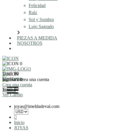
Felicidad
Raíz
Sol y Sombra
Lujo Sagrado
PIEZAS A MEDIDA
NOSOTROS
AGENDA UNA REUNIÓN
0
Total: $0
Ver Carrito
Ingresa o crea una cuenta
0
Crea una cuenta
Total: $0
Ingresa
Ver Carrito
joyas@imeldadeval.com
Inicio
JOYAS