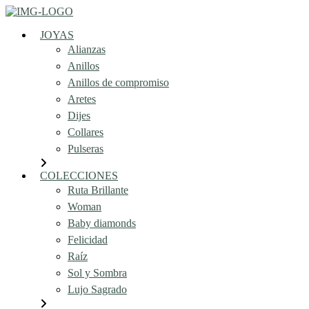
JOYAS
Alianzas
Anillos
Anillos de compromiso
Aretes
Dijes
Collares
Pulseras
COLECCIONES
Ruta Brillante
Woman
Baby diamonds
Felicidad
Raíz
Sol y Sombra
Lujo Sagrado