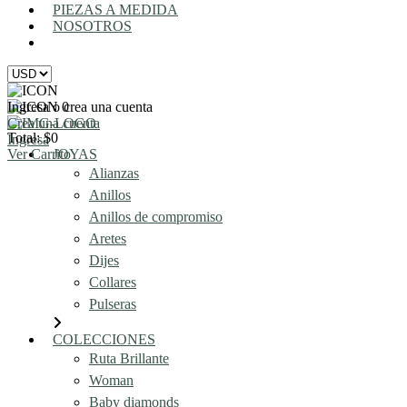
PIEZAS A MEDIDA
NOSOTROS
AGENDA UNA REUNIÓN
Ingresa o crea una cuenta
0
Crea una cuenta
Total: $0
Ingresa
Ver Carrito
JOYAS
Alianzas
Anillos
Anillos de compromiso
Aretes
Dijes
Collares
Pulseras
COLECCIONES
Ruta Brillante
Woman
Baby diamonds