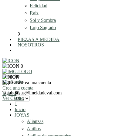
Felicidad
Raíz
Sol y Sombra
Lujo Sagrado
PIEZAS A MEDIDA
NOSOTROS
AGENDA UNA REUNIÓN
0
Total: $0
Ver Carrito
Ingresa o crea una cuenta
0
Crea una cuenta
Total: $0
joyas@imeldadeval.com
Ingresa
Ver Carrito
Inicio
JOYAS
Alianzas
Anillos
Anillos de compromiso