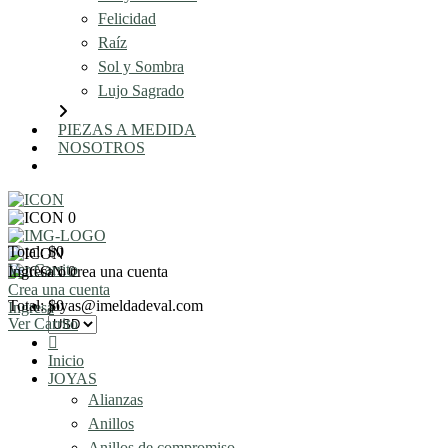
Felicidad
Raíz
Sol y Sombra
Lujo Sagrado
PIEZAS A MEDIDA
NOSOTROS
AGENDA UNA REUNIÓN
0
Total: $0
Ver Carrito
Ingresa o crea una cuenta
0
Crea una cuenta
Total: $0
joyas@imeldadeval.com
Ingresa
Ver Carrito
Inicio
JOYAS
Alianzas
Anillos
Anillos de compromiso