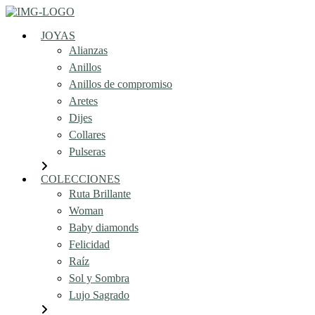
JOYAS
Alianzas
Anillos
Anillos de compromiso
Aretes
Dijes
Collares
Pulseras
COLECCIONES
Ruta Brillante
Woman
Baby diamonds
Felicidad
Raíz
Sol y Sombra
Lujo Sagrado