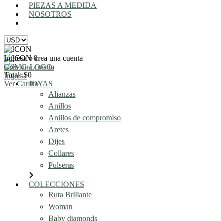
PIEZAS A MEDIDA
NOSOTROS
AGENDA UNA REUNIÓN
Ingresa o crea una cuenta
0
Crea una cuenta
Total: $0
Ingresa
Ver Carrito
JOYAS
Alianzas
Anillos
Anillos de compromiso
Aretes
Dijes
Collares
Pulseras
COLECCIONES
Ruta Brillante
Woman
Baby diamonds