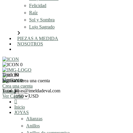
Felicidad
Raíz
Sol y Sombra
Lujo Sagrado
PIEZAS A MEDIDA
NOSOTROS
AGENDA UNA REUNIÓN
0
Total: $0
Ver Carrito
Ingresa o crea una cuenta
0
Crea una cuenta
Total: $0
joyas@imeldadeval.com
Ingresa
Ver Carrito
USD
Inicio
JOYAS
Alianzas
Anillos
Anillos de compromiso