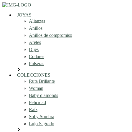
JOYAS
Alianzas
Anillos
Anillos de compromiso
Aretes
Dijes
Collares
Pulseras
COLECCIONES
Ruta Brillante
Woman
Baby diamonds
Felicidad
Raíz
Sol y Sombra
Lujo Sagrado