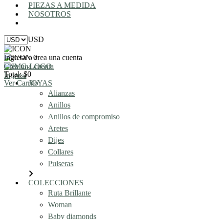
PIEZAS A MEDIDA
NOSOTROS
AGENDA UNA REUNIÓN
USD
Ingresa o crea una cuenta
0
Crea una cuenta
Total: $0
Ingresa
Ver Carrito
JOYAS
Alianzas
Anillos
Anillos de compromiso
Aretes
Dijes
Collares
Pulseras
COLECCIONES
Ruta Brillante
Woman
Baby diamonds