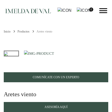
0
Inicio
Productos
Aretes viento
COMUNÍCATE CON UN EXPERTO
Aretes viento
ASESORÍA AQUÍ