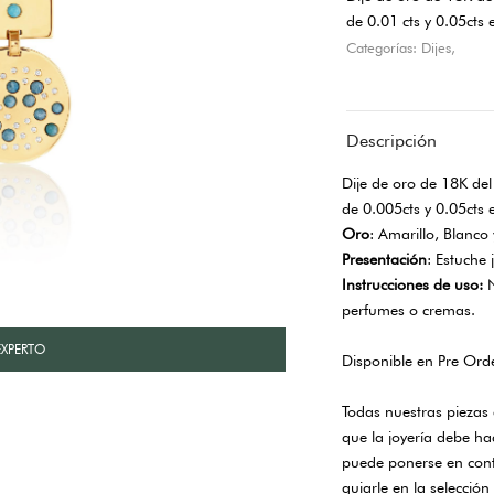
de 0.01 cts y 0.05ct
Categorías: Dijes,
Descripción
Dije de oro de 18K de
de 0.005cts y 0.05cts
Oro
: Amarillo, Blanco
Presentación
: Estuche 
Instrucciones de uso:
N
perfumes o cremas.
XPERTO
Disponible en Pre Orde
Todas nuestras piezas
que la joyería debe h
puede ponerse en cont
guiarle en la selección 