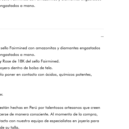
s engastados a mano.
l sello Fairmined con amazonitas y diamantes engastados
 engastados a mano.
 y Rose de 18K del sello Fairmined.
joyero dentro de bolsa de tela.
o poner en contacto con ácidos, químicos potentes,
r.
 están hechas en Perú por talentosos artesanos que creen
acerse de manera consciente. Al momento de la compra,
acto con nuestro equipo de especialistas en joyería para
de su talla.