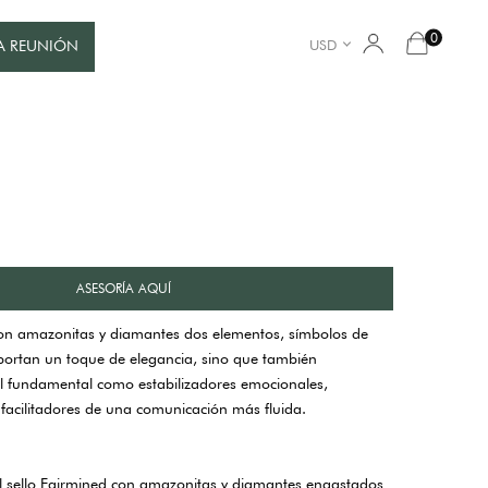
0
USD
A REUNIÓN
ASESORÍA AQUÍ
con amazonitas y diamantes dos elementos, símbolos de
portan un toque de elegancia, sino que también
fundamental como estabilizadores emocionales,
facilitadores de una comunicación más fluida.
el sello Fairmined con amazonitas y diamantes engastados