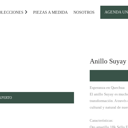
AGENDA UN
OLECCIONES
PIEZAS A MEDIDA
NOSOTROS
Anillo Suyay
Esperanza en Quechua
El anillo Suyay es mucho
XPERTO
transformación. A través
cultural y natural de nues
Características:
Oro amarillo 18k Sello 