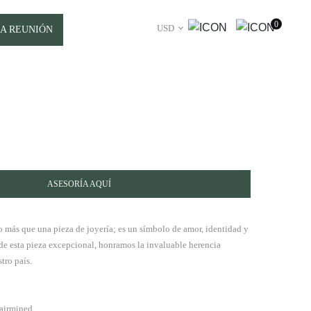
0
USD
A REUNIÓN
ASESORÍA AQUÍ
 más que una pieza de joyería; es un símbolo de amor, identidad y
 de esta pieza excepcional, honramos la invaluable herencia
tro país.
Fairmined