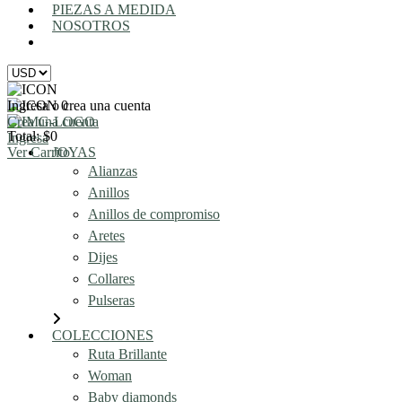
PIEZAS A MEDIDA
NOSOTROS
AGENDA UNA REUNIÓN
Ingresa o crea una cuenta
0
Crea una cuenta
Total: $0
Ingresa
Ver Carrito
JOYAS
Alianzas
Anillos
Anillos de compromiso
Aretes
Dijes
Collares
Pulseras
COLECCIONES
Ruta Brillante
Woman
Baby diamonds