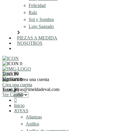
Felicidad
Raíz
Sol y Sombra
Lujo Sagrado
PIEZAS A MEDIDA
NOSOTROS
AGENDA UNA REUNIÓN
0
Total: $0
Ver Carrito
Ingresa o crea una cuenta
0
Crea una cuenta
Total: $0
joyas@imeldadeval.com
Ingresa
Ver Carrito
Inicio
JOYAS
Alianzas
Anillos
Anillos de compromiso