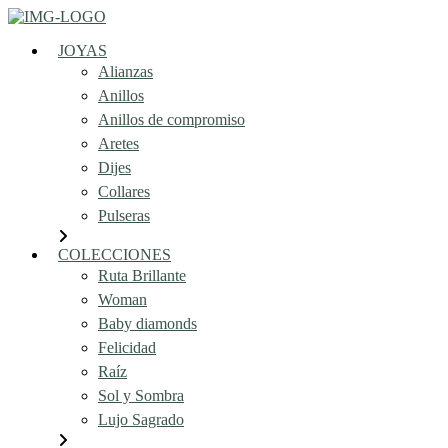
JOYAS
Alianzas
Anillos
Anillos de compromiso
Aretes
Dijes
Collares
Pulseras
COLECCIONES
Ruta Brillante
Woman
Baby diamonds
Felicidad
Raíz
Sol y Sombra
Lujo Sagrado