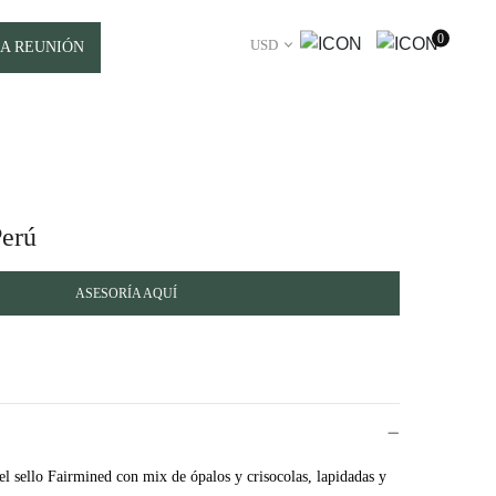
0
USD
A REUNIÓN
Perú
ASESORÍA AQUÍ
l sello Fairmined con mix de ópalos y crisocolas, lapidadas y